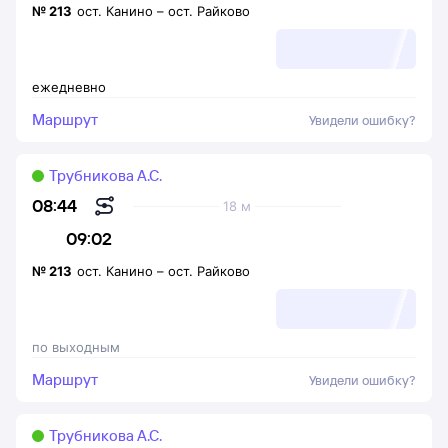
№
213
ост. Канино
–
ост. Райково
ежедневно
Маршрут
Увидели ошибку?
Трубникова А.С.
08:44
18 м
09:02
№
213
ост. Канино
–
ост. Райково
по выходным
Маршрут
Увидели ошибку?
Трубникова А.С.