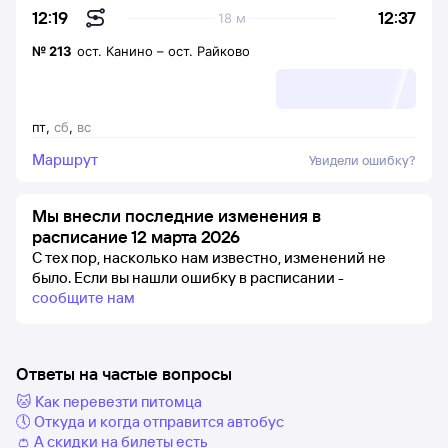
12:37
12:19
18 м
№
213
ост. Канино
–
ост. Райково
пт
,
сб
,
вс
Маршрут
Увидели ошибку?
Мы внесли последние изменения в
расписание 12 марта 2026
С тех пор, насколько нам известно, изменений не
было.
Если вы нашли ошибку в расписании -
сообщите нам
Ответы на частые вопросы
🐱 Как перевезти питомца
🕔 Откуда и когда отправится автобус
👛 А скидки на билеты есть