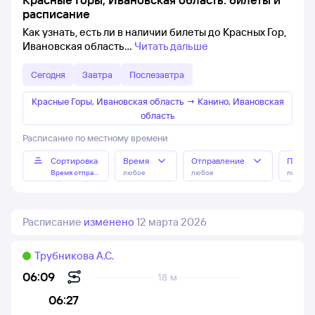
расписание
Как узнать, есть ли в наличии билеты до Красных Гор,
Ивановская область
Читать дальше
Сегодня
Завтра
Послезавтра
Красные Горы, Ивановская область
→
Канино, Ивановская
область
Расписание по местному времени
Сортировка
Время
Отправление
Прибы
Время отправления
любое
любое
любое
Расписание
изменено
12 марта 2026
Трубникова А.С.
06:09
18 м
06:27