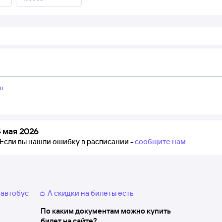
л
 мая 2026
Если вы нашли ошибку в расписании -
сообщите нам
 автобус
👛 А скидки на билеты есть
По каким документам можно купить
билет на сайте?