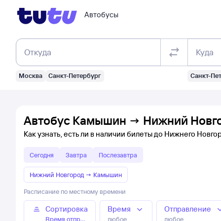
Автобусы
Откуда
Куда
Москва
Санкт-Петербург
Санкт-Пе
Автобус Камышин → Нижний Новго
Как узнать, есть ли в наличии билеты до Нижнего Новго
Сегодня
Завтра
Послезавтра
Нижний Новгород
→
Камышин
Расписание по местному времени
Сортировка
Время
Отправление
Время отправления
любое
любое