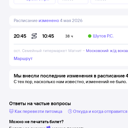
Расписание
изменено
4 мая 2026
10:45
20:45
Шутов Р.С.
38 ч
ост. Семейный гипермаркет Магнит
–
Московский ж/д вокза
Маршрут
Мы внесли последние изменения в расписание 4
С тех пор, насколько нам известно, изменений не было.
Ответы на частые вопросы
🐱 Как перевезти питомца
🕔 Откуда и когда отправится
Можно не печатать билет?