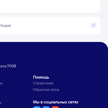
 Режик
буса 700В
Помощь
ты
Справочная
Обратная связь
Мы в социальных сетях
м