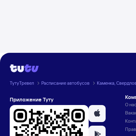
ТутуТревел
Расписание автобусов
Каменка, Свердлов
Ком
Приложение Туту
О на
Вака
Конт
Прав