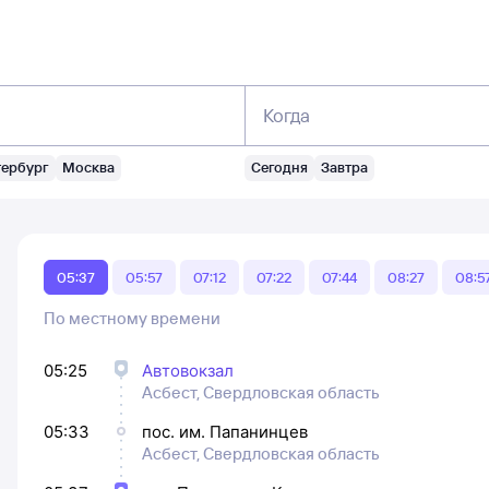
Когда
тербург
Москва
Сегодня
Завтра
05:37
05:57
07:12
07:22
07:44
08:27
08:5
По местному времени
05:25
Автовокзал
Асбест, Свердловская область
05:33
пос. им. Папанинцев
Асбест, Свердловская область