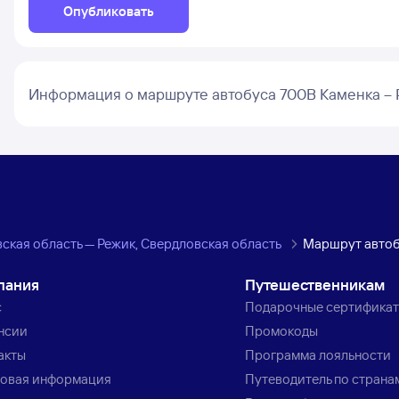
Опубликовать
Информация о маршруте автобуса 700В Каменка –
ская область — Режик, Свердловская область
Маршрут авто
пания
Путешественникам
с
Подарочные сертифика
нсии
Промокоды
акты
Программа лояльности
овая информация
Путеводитель по страна