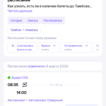
Как узнать, есть ли в наличии билеты до Тамбова
Читать дальше
Сегодня
Завтра
Послезавтра
Тамбов
→
Каменка
Расписание по местному времени
Сортировка
Время
Отправление
Прибы
Время отправления
любое
любое
любое
Расписание
изменено
4 марта 2026
Быхун О.Б.
08:35
5 ч 25 м
14:00
Автовокзал
–
Автовокзал Северный