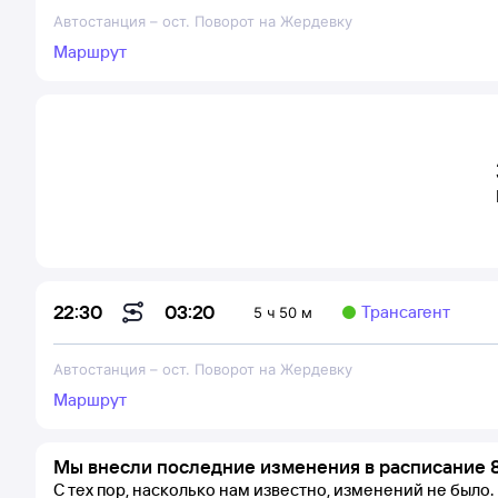
Автостанция
–
ост. Поворот на Жердевку
Маршрут
03:20
22:30
Трансагент
5 ч 50 м
Автостанция
–
ост. Поворот на Жердевку
Маршрут
Мы внесли последние изменения в расписание 8
С тех пор, насколько нам известно, изменений не было.