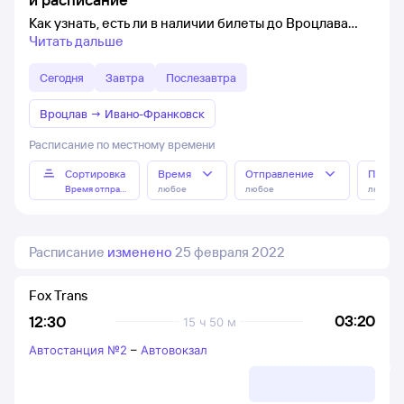
Как узнать, есть ли в наличии билеты до Вроцлава
Читать дальше
Сегодня
Завтра
Послезавтра
Вроцлав
→
Ивано-Франковск
Расписание по местному времени
Сортировка
Время
Отправление
Прибы
Время отправления
любое
любое
любое
Расписание
изменено
25 февраля 2022
Fox Trans
03:20
12:30
15 ч 50 м
Автостанция №2
–
Автовокзал