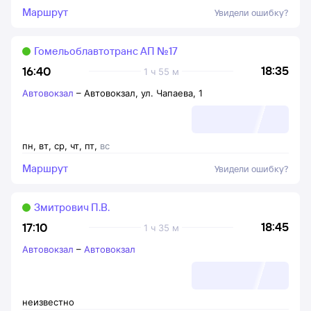
Маршрут
Увидели ошибку?
Гомельоблавтотранс АП №17
18:35
16:40
1 ч 55 м
Автовокзал
–
Автовокзал, ул. Чапаева, 1
пн
,
вт
,
ср
,
чт
,
пт
,
вс
Маршрут
Увидели ошибку?
Змитрович П.В.
18:45
17:10
1 ч 35 м
Автовокзал
–
Автовокзал
неизвестно