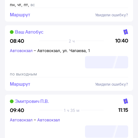
пн
,
чт
,
пт
,
вс
Маршрут
Увидели ошибку?
Ваш Автобус
10:40
08:40
2 ч
Автовокзал
–
Автовокзал, ул. Чапаева, 1
по выходным
Маршрут
Увидели ошибку?
Змитрович П.В.
11:15
09:40
1 ч 35 м
Автовокзал
–
Автовокзал