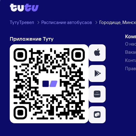
ТутуТревел
Расписание автобусаов
Городище, Минск
Ком
Приложение Туту
О на
Вака
Конт
Прав