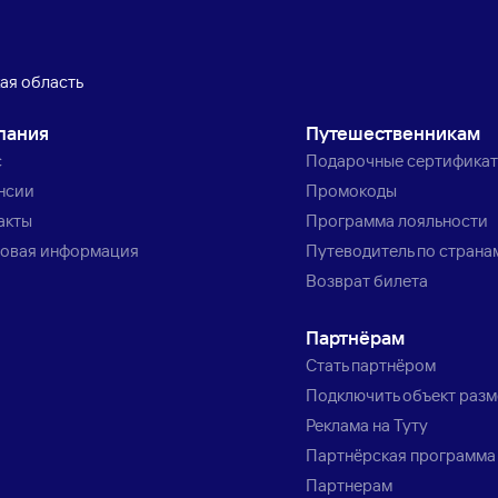
ая область
пания
Путешественникам
с
Подарочные сертифика
нсии
Промокоды
акты
Программа лояльности
овая информация
Путеводитель по страна
Возврат билета
Партнёрам
Стать партнёром
Подключить объект раз
Реклама на Туту
Партнёрская программа
Партнерам