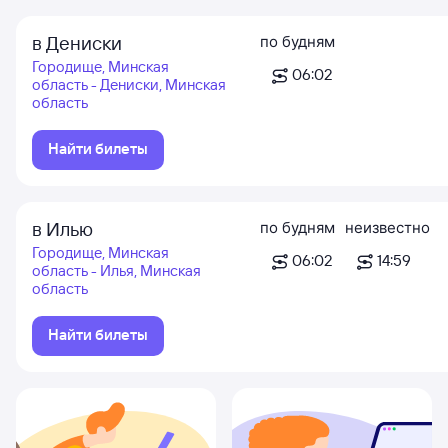
в Дениски
по будням
Городище, Минская
06:02
область - Дениски, Минская
область
Найти билеты
в Илью
по будням
неизвестно
Городище, Минская
06:02
14:59
область - Илья, Минская
область
Найти билеты