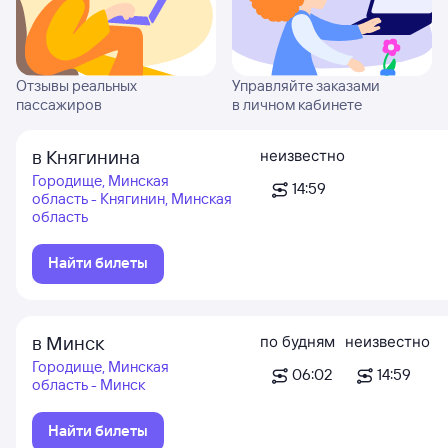
Отзывы реальных
Управляйте заказами
пассажиров
в личном кабинете
в Княгинина
неизвестно
Городище, Минская
14:59
область - Княгинин, Минская
область
Найти билеты
в Минск
по будням
неизвестно
Городище, Минская
06:02
14:59
область - Минск
Найти билеты