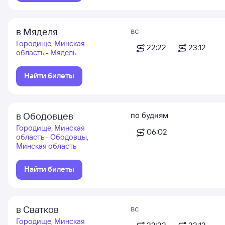
в Мяделя
вс
Городище, Минская
22:22
23:12
область - Мядель
Найти билеты
в Ободовцев
по будням
Городище, Минская
06:02
область - Ободовцы,
Минская область
Найти билеты
в Сватков
вс
Городище, Минская