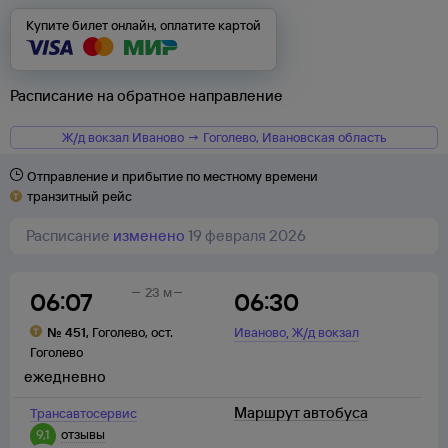
Купите билет онлайн, оплатите картой
Расписание на обратное направление
Ж/д вокзал Иваново → Гоголево, Ивановская область
Отправление и прибытие по местному времени
транзитный рейс
Расписание
изменено
19 февраля 2026
23 м
06:07
06:30
,
№
451
,
Гоголево
,
ост.
Иваново
Ж/д вокзал
Гоголево
ежедневно
Маршрут автобуса
Трансавтосервис
9,1
отзывы