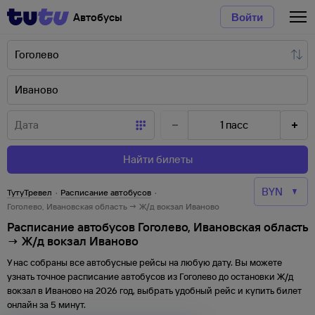
Автобусы
Войти
1
пасс
Найти билеты
ТутуТревел
·
Расписание автобусов
·
Гоголево, Ивановская область → Ж/д вокзал Иваново
Расписание автобусов Гоголево, Ивановская область
→ Ж/д вокзал Иваново
У нас собраны все автобусные рейсы на любую дату. Вы можете
узнать точное расписание автобусов из
Гоголево
до
остановки
Ж/д
вокзал
в
Иваново
на
2026
год, выбрать удобный рейс и купить билет
онлайн за 5 минут.