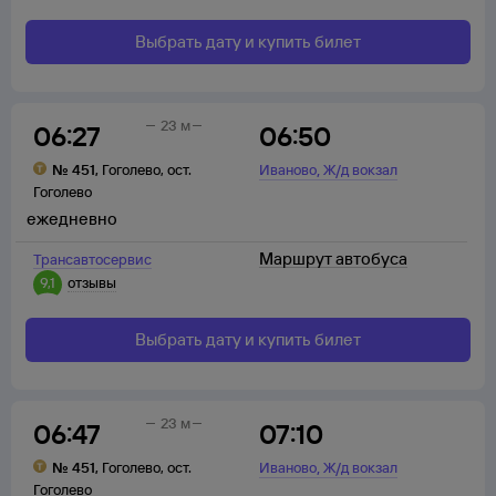
Выбрать дату и купить билет
23 м
06:27
06:50
,
№
451
,
Гоголево
,
ост.
Иваново
Ж/д вокзал
Гоголево
ежедневно
Маршрут автобуса
Трансавтосервис
9,1
отзывы
Выбрать дату и купить билет
23 м
06:47
07:10
,
№
451
,
Гоголево
,
ост.
Иваново
Ж/д вокзал
Гоголево