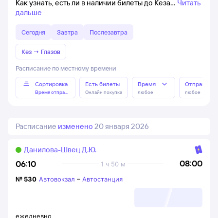
Как узнать, есть ли в наличии билеты до Кеза
Читать
дальше
Сегодня
Завтра
Послезавтра
Кез
→
Глазов
Расписание по местному времени
Сортировка
Есть билеты
Время
Отправлен
Время отправления
Онлайн покупка
любое
любое
Расписание
изменено
20 января 2026
Данилова-Швец Д.Ю.
08:00
06:10
1 ч 50 м
№
530
Автовокзал
–
Автостанция
ежедневно