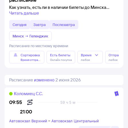
Как узнать, есть ли в наличии билеты до Минска
Читать дальше
Сегодня
Завтра
Послезавтра
Минск
→
Геленджик
Расписание по местному времени
Сортировка
Есть билеты
Время
Отправлен
Время отправления
Онлайн покупка
любое
любое
Расписание
изменено
2 июня 2026
Коломиец С.С.
09:55
59 ч 5 м
21:00
Автовокзал Верхний
–
Автовокзал Центральный