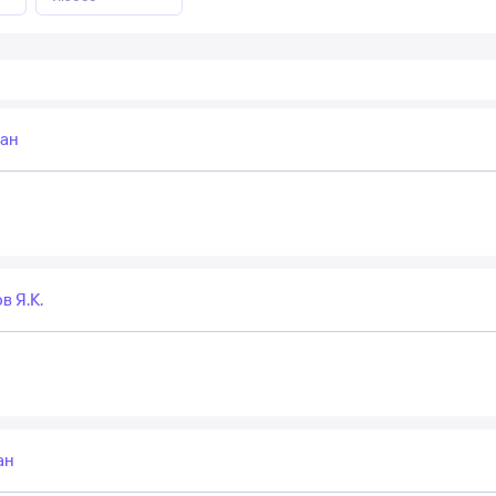
ан
в Я.К.
ан