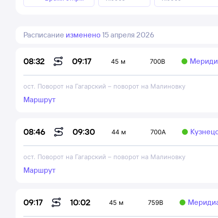
Расписание
изменено
15 апреля 2026
09:17
08:32
Мериди
45 м
700В
ост. Поворот на Гагарский
–
поворот на Малиновку
Маршрут
09:30
08:46
Кузнецо
44 м
700А
ост. Поворот на Гагарский
–
поворот на Малиновку
Маршрут
10:02
09:17
Мериди
45 м
759В