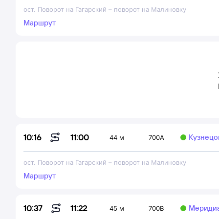
ост. Поворот на Гагарский
–
поворот на Малиновку
Маршрут
11:00
10:16
Кузнецов
44 м
700А
ост. Поворот на Гагарский
–
поворот на Малиновку
Маршрут
11:22
10:37
Мериди
45 м
700В