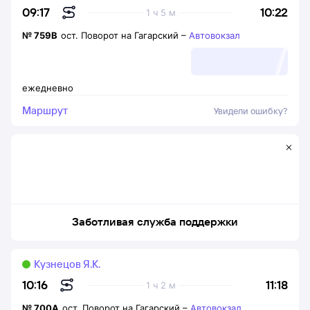
10:22
09:17
1 ч 5 м
№
759В
ост. Поворот на Гагарский
–
Автовокзал
ежедневно
Маршрут
Увидели ошибку?
Заботливая служба поддержки
Кузнецов Я.К.
11:18
10:16
1 ч 2 м
№
700А
ост. Поворот на Гагарский
–
Автовокзал