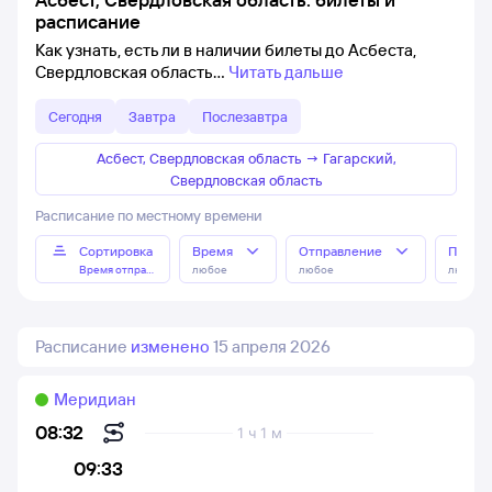
расписание
Как узнать, есть ли в наличии билеты до Асбеста,
Свердловская область
Читать дальше
Сегодня
Завтра
Послезавтра
Асбест, Свердловская область
→
Гагарский,
Свердловская область
Расписание по местному времени
Сортировка
Время
Отправление
Прибы
Время отправления
любое
любое
любое
Расписание
изменено
15 апреля 2026
Меридиан
08:32
1 ч 1 м
09:33