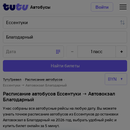
Автобусы
Войти
1
пасс
Найти билеты
ТутуТревел
·
Расписание автобусов
·
Ессентуки → Автовокзал Благодарный
Расписание автобусов Ессентуки → Автовокзал
Благодарный
У нас собраны все автобусные рейсы на любую дату. Вы можете
узнать точное расписание автобусов из
Ессентуков
до
остановки
Автовокзал
в
Благодарный
на
2026
год, выбрать удобный рейс и
купить билет онлайн за 5 минут.