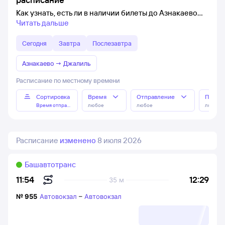
Как узнать, есть ли в наличии билеты до Азнакаево
Читать дальше
Сегодня
Завтра
Послезавтра
Азнакаево
→
Джалиль
Расписание по местному времени
Сортировка
Время
Отправление
Прибы
Время отправления
любое
любое
любое
Расписание
изменено
8 июля 2026
Башавтотранс
12:29
11:54
35 м
№
955
Автовокзал
–
Автовокзал