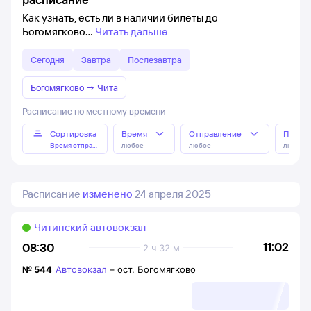
Как узнать, есть ли в наличии билеты до
Богомягково
Читать дальше
Сегодня
Завтра
Послезавтра
Богомягково
→
Чита
Расписание по местному времени
Сортировка
Время
Отправление
Прибы
Время отправления
любое
любое
любое
Расписание
изменено
24 апреля 2025
Читинский автовокзал
11:02
08:30
2 ч 32 м
№
544
Автовокзал
–
ост. Богомягково