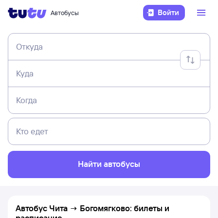
Войти
Автобусы
Откуда
Куда
Когда
Кто едет
Найти автобусы
Автобус Чита → Богомягково: билеты и
расписание