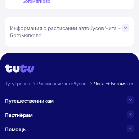
Богомягково
Информация о расписании автобусов Чита –
Богомягково
ТутуТревел
Расписание автобусов
Чита → Богомягково
Путешественникам
Партнёрам
Помощь