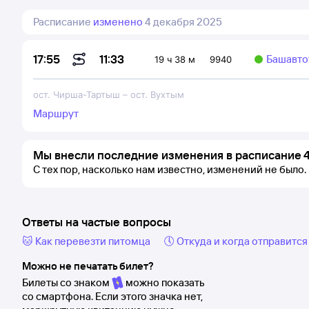
Расписание
изменено
4 декабря 2025
11:33
17:55
Башавто
19 ч 38 м
9940
ост. Чирша-Тартыш
–
ост. Вухтым
Маршрут
Мы внесли последние изменения в расписание 4
С тех пор, насколько нам известно, изменений не было.
Ответы на частые вопросы
🐱 Как перевезти питомца
🕔 Откуда и когда отправится
Можно не печатать билет?
Билеты со знаком
можно показать
со смартфона. Если этого значка нет,