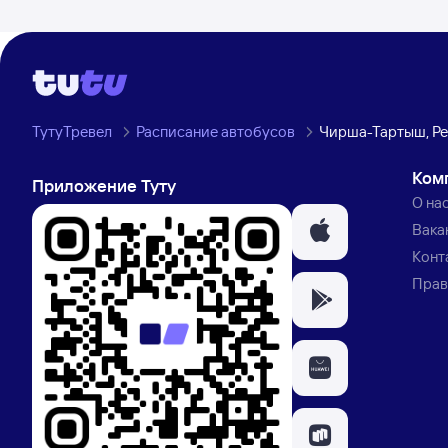
ТутуТревел
Расписание автобусов
Чирша-Тартыш, Ре
Ком
Приложение Туту
О на
Вака
Конт
Прав