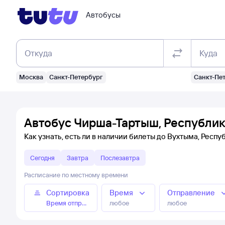
Автобусы
Откуда
Куда
Москва
Санкт-Петербург
Санкт-Пе
Автобус Чирша-Тартыш, Республик
Как узнать, есть ли в наличии билеты до Вухтыма, Респ
Сегодня
Завтра
Послезавтра
Расписание по местному времени
Сортировка
Время
Отправление
Время отправления
любое
любое