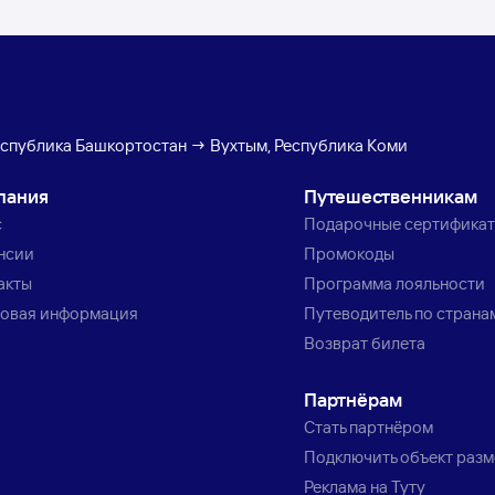
спублика Башкортостан → Вухтым, Республика Коми
пания
Путешественникам
с
Подарочные сертифика
нсии
Промокоды
акты
Программа лояльности
овая информация
Путеводитель по страна
Возврат билета
Партнёрам
Стать партнёром
Подключить объект раз
Реклама на Туту