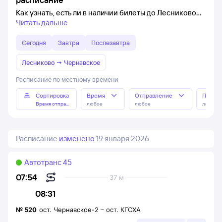
Как узнать, есть ли в наличии билеты до Лесниково
Читать дальше
Сегодня
Завтра
Послезавтра
Лесниково
→
Чернавское
Расписание по местному времени
Сортировка
Время
Отправление
Прибы
Время отправления
любое
любое
любое
Расписание
изменено
19 января 2026
Автотранс 45
07:54
37 м
08:31
№
520
ост. Чернавское-2
–
ост. КГСХА