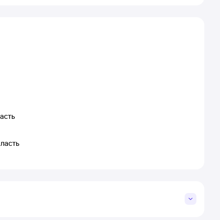
асть
бласть