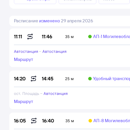
Расписание
изменено
29 апреля 2026
11:46
11:11
АП-1 Могилевобл
35 м
Автостанция
–
Автостанция
Маршрут
14:45
14:20
Удобный транспо
25 м
ост. Площадь
–
Автостанция
Маршрут
16:40
16:05
АП-8 Могилевобл
35 м