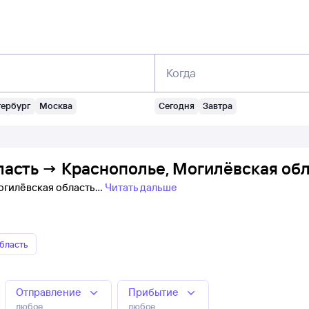
Когда
тербург
Москва
Сегодня
Завтра
ласть → Краснополье, Могилёвская обл
Могилёвская область
Читать дальше
бласть
Отправление
Прибытие
любое
любое