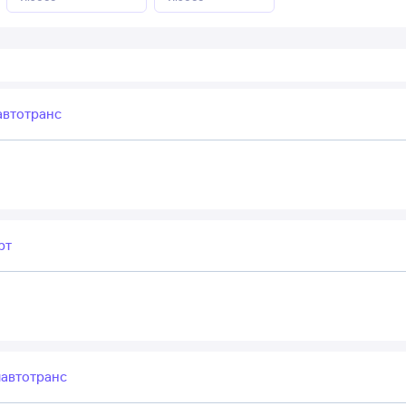
автотранс
рт
автотранс