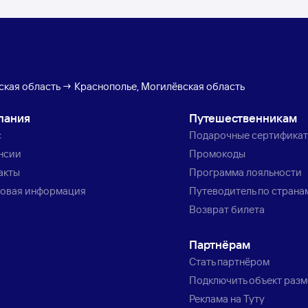
ская область → Краснополье, Могилёвская область
пания
Путешественникам
с
Подарочные сертифика
нсии
Промокоды
акты
Программа лояльности
овая информация
Путеводитель по страна
Возврат билета
Партнёрам
Стать партнёром
Подключить объект раз
Реклама на Туту