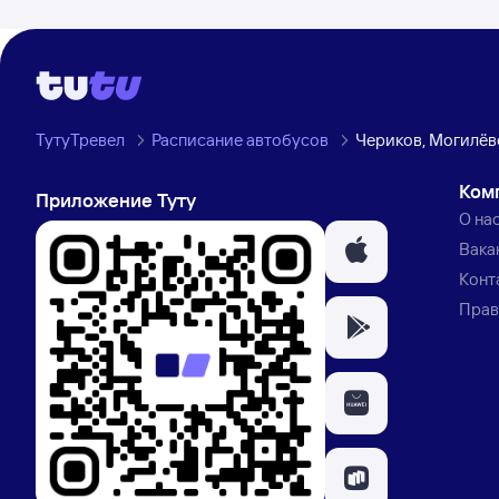
ТутуТревел
Расписание автобусов
Чериков, Могилёв
Ком
Приложение Туту
О на
Вака
Конт
Прав