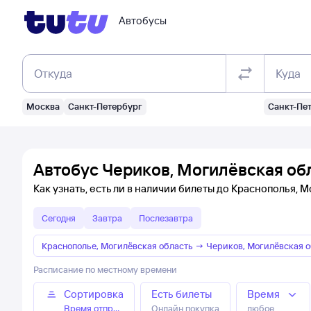
Автобусы
Откуда
Куда
Москва
Санкт-Петербург
Санкт-Пе
Автобус Чериков, Могилёвская об
Как узнать, есть ли в наличии билеты до Краснополья, 
Сегодня
Завтра
Послезавтра
Краснополье, Могилёвская область
→
Чериков, Могилёвская о
Расписание по местному времени
Сортировка
Есть билеты
Время
Время отправления
Онлайн покупка
любое