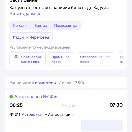
Как узнать, есть ли в наличии билеты до Кадуя
Читать дальше
Сегодня
Завтра
Послезавтра
Кадуй
→
Череповец
Расписание по местному времени
Сортировка
Время
Отправление
Прибы
Время отправления
любое
любое
любое
Расписание
изменено
17 июля 2026
Автоколонна №1456
07:30
06:25
1 ч 5 м
№
211
Автовокзал
–
Автостанция