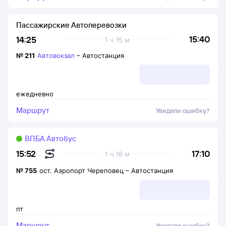
Пассажирские Автоперевозки
15:40
14:25
1 ч 15 м
№
211
Автовокзал
–
Автостанция
ежедневно
Маршрут
Увидели ошибку?
ВПБА Автобус
17:10
15:52
1 ч 18 м
№
755
ост. Аэропорт Череповец
–
Автостанция
пт
Маршрут
Увидели ошибку?