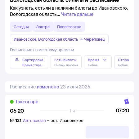
Как узнать, есть ли в наличии билеты до Ивановского,
Вологодская область
Читать дальше
Сегодня
Завтра
Послезавтра
Ивановское, Вологодская область
→
Череповец
Расписание по местному времени
Сортировка
Есть билеты
Время
Отправлен
Время отправления
Онлайн покупка
любое
любое
Расписание
изменено
23 июля 2026
Таксопарк
07:20
06:20
1 ч
№
121
Автовокзал
–
ост. Ивановское