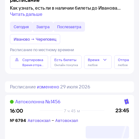
Как узнать, есть ли в наличии билеты до Иванова
Читать дальше
Сегодня
Завтра
Послезавтра
Иваново
→
Череповец
Расписание по местному времени
Сортировка
Есть билеты
Время
Отправлен
Время отправления
Онлайн покупка
любое
любое
Расписание
изменено
29 июля 2026
Автоколонна №1456
23:45
16:00
7 ч 45 м
№
6794
Автовокзал
–
Автовокзал