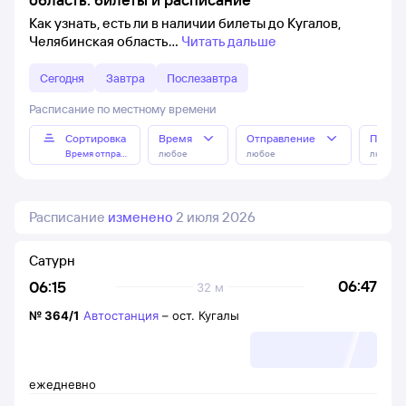
Как узнать, есть ли в наличии билеты до Кугалов,
Челябинская область
Читать дальше
Сегодня
Завтра
Послезавтра
Расписание по местному времени
Сортировка
Время
Отправление
Прибы
Время отправления
любое
любое
любое
Расписание
изменено
2 июля 2026
Сатурн
06:47
06:15
32 м
№
364/1
Автостанция
–
ост. Кугалы
ежедневно