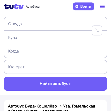
Войти
Автобусы
Откуда
Куда
Когда
Кто едет
Найти автобусы
Автобус Буда-Кошелёво → Уза, Гомельская
область: билеты и расписание