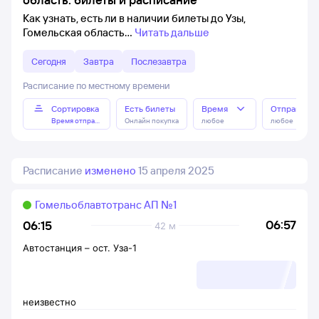
Как узнать, есть ли в наличии билеты до Узы,
Гомельская область
Читать дальше
Сегодня
Завтра
Послезавтра
Расписание по местному времени
Сортировка
Есть билеты
Время
Отправлен
Время отправления
Онлайн покупка
любое
любое
Расписание
изменено
15 апреля 2025
Гомельоблавтотранс АП №1
06:57
06:15
42 м
Автостанция
–
ост. Уза-1
неизвестно