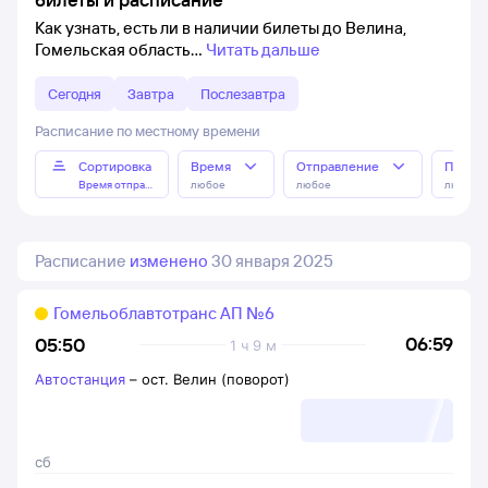
Как узнать, есть ли в наличии билеты до Велина,
Гомельская область
Читать дальше
Сегодня
Завтра
Послезавтра
Расписание по местному времени
Сортировка
Время
Отправление
Прибы
Время отправления
любое
любое
любое
Расписание
изменено
30 января 2025
Гомельоблавтотранс АП №6
06:59
05:50
1 ч 9 м
Автостанция
–
ост. Велин (поворот)
сб