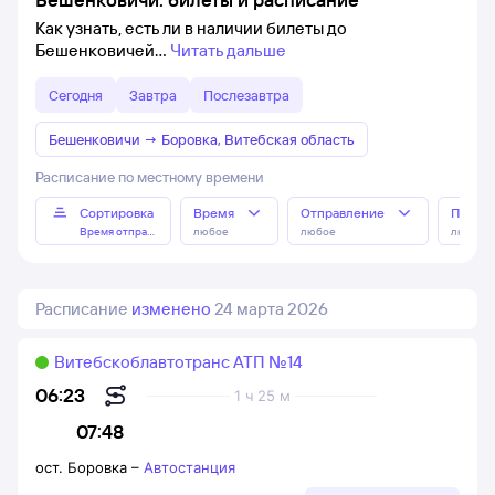
Как узнать, есть ли в наличии билеты до
Бешенковичей
Читать дальше
Сегодня
Завтра
Послезавтра
Бешенковичи
→
Боровка, Витебская область
Расписание по местному времени
Сортировка
Время
Отправление
Прибы
Время отправления
любое
любое
любое
Расписание
изменено
24 марта 2026
Витебскоблавтотранс АТП №14
06:23
1 ч 25 м
07:48
ост. Боровка
–
Автостанция