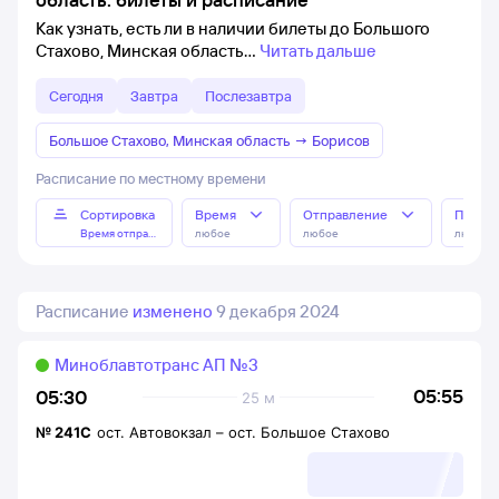
Как узнать, есть ли в наличии билеты до Большого
Стахово, Минская область
Читать дальше
Сегодня
Завтра
Послезавтра
Большое Стахово, Минская область
→
Борисов
Расписание по местному времени
Сортировка
Время
Отправление
Прибы
Время отправления
любое
любое
любое
Расписание
изменено
9 декабря 2024
Миноблавтотранс АП №3
05:55
05:30
25 м
№
241С
ост. Автовокзал
–
ост. Большое Стахово