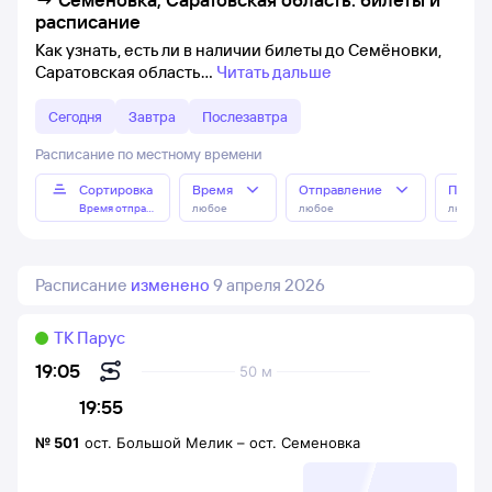
расписание
Как узнать, есть ли в наличии билеты до Семёновки,
Саратовская область
Читать дальше
Сегодня
Завтра
Послезавтра
Расписание по местному времени
Сортировка
Время
Отправление
Прибы
Время отправления
любое
любое
любое
Расписание
изменено
9 апреля 2026
ТК Парус
19:05
50 м
19:55
№
501
ост. Большой Мелик
–
ост. Семеновка