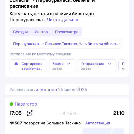
расписание
Как узнать, есть ли в наличии билеты до
Первоуральска
Читать дальше
Сегодня
Завтра
Послезавтра
Первоуральск
→
Большое Таскино, Челябинская область
Расписание по местному времени
Сортировка
Время
Отправление
Прибы
Время отправления
любое
любое
любое
Расписание
изменено
25 июня 2026
Навигатор
21:10
17:05
4 ч 5 м
№
587
поворот на Большое Таскино
–
Автостанция