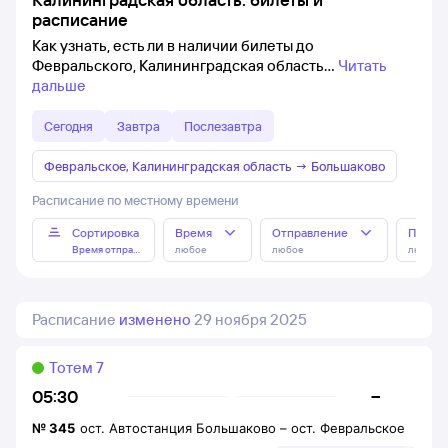
расписание
Как узнать, есть ли в наличии билеты до
Февральского, Калининградская область
Читать
дальше
Сегодня
Завтра
Послезавтра
Февральское, Калининградская область
→
Большаково
Расписание по местному времени
Сортировка
Время
Отправление
Прибы
Время отправления
любое
любое
любое
Расписание
изменено
29 ноября 2025
Тотем 7
–
05:30
№
345
ост. Автостанция Большаково
–
ост. Февральское