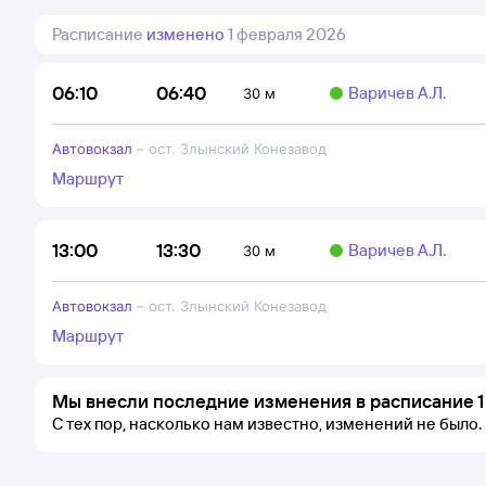
Расписание
изменено
1 февраля 2026
06:40
06:10
Варичев А.Л.
30 м
Автовокзал
–
ост. Злынский Конезавод
Маршрут
13:30
13:00
Варичев А.Л.
30 м
Автовокзал
–
ост. Злынский Конезавод
Маршрут
Мы внесли последние изменения в расписание 1
С тех пор, насколько нам известно, изменений не было.