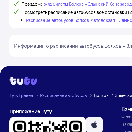
Поездом:
ж/д билеты Болхов – Злынский Конезавод
Посмотреть расписание автобусов все остановки Б
Расписание автобусов Болхов, Автовокзал – Злын
Информация о расписании автобусов Болхов – З
ТутуТревел
Расписание автобусов
Болхов → Злынски
Ком
Приложение Туту
О на
Вака