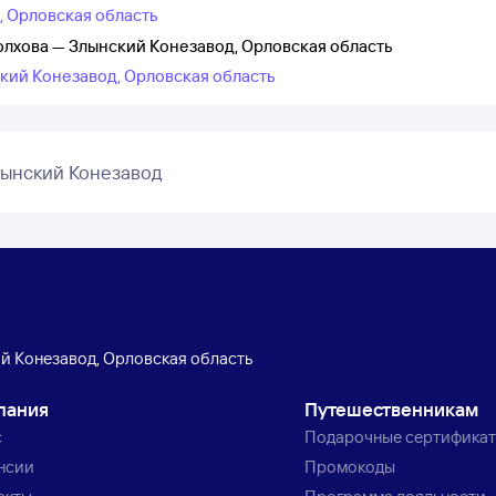
, Орловская область
олхова — Злынский Конезавод, Орловская область
ский Конезавод, Орловская область
лынский Конезавод
й Конезавод, Орловская область
пания
Путешественникам
с
Подарочные сертифика
нсии
Промокоды