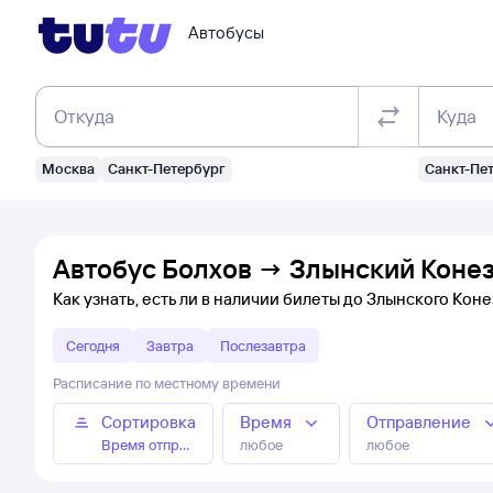
Автобусы
Откуда
Куда
Москва
Санкт-Петербург
Санкт-Пе
Автобус Болхов → Злынский Конез
Как узнать, есть ли в наличии билеты до Злынского Кон
Сегодня
Завтра
Послезавтра
Расписание по местному времени
Сортировка
Время
Отправление
Время отправления
любое
любое