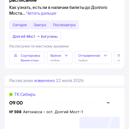
Как узнать, есть ли в наличии билеты до Долгого
Моста
Читать дальше
Сегодня
Завтра
Послезавтра
Долгий Мост
→
Богучаны
Расписание по местному времени
Сортировка
Время
Отправление
Прибы
Время отправления
любое
любое
любое
Расписание
изменено
22 июля 2026
ТК Сибирь
–
09:00
№
598
Автокасса
–
ост. Долгий Мост-1