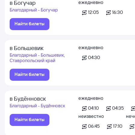
в Богучар
ежедневно
Благодарный - Богучар
12:05
16:30
Найти билеты
в Большевик
ежедневно
Благодарный - Большевик,
04:30
Ставропольский край
Найти билеты
в Будённовск
ежедневно
Благодарный - Будённовск
04:10
04:35
неизвестно
неч
Найти билеты
06:45
17:10