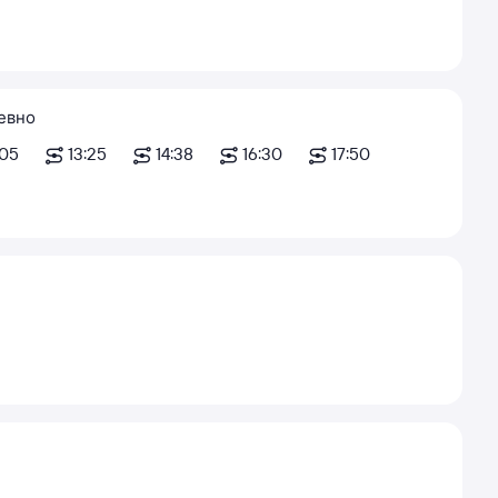
евно
:05
13:25
14:38
16:30
17:50