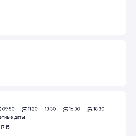
09:50
11:20
13:30
16:30
18:30
етные даты
17:15