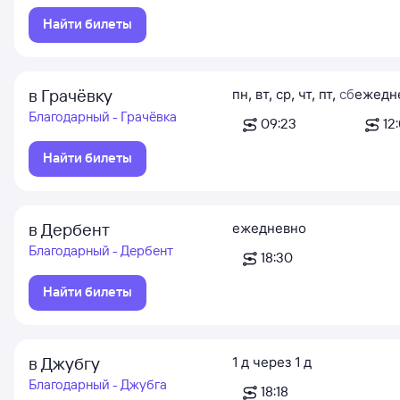
Найти билеты
в Грачёвку
пн
,
вт
,
ср
,
чт
,
пт
,
сб
ежедн
Благодарный - Грачёвка
09:23
12
Найти билеты
в Дербент
ежедневно
Благодарный - Дербент
18:30
Найти билеты
в Джубгу
1
д
через
1
д
Благодарный - Джубга
18:18