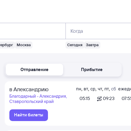
Когда
тербург
Москва
Сегодня
Завтра
Отправление
Прибытие
в Александрию
пн
,
вт
,
ср
,
чт
,
пт
,
сб
ежед
Благодарный - Александрия,
05:15
09:23
07:5
Ставропольский край
Найти билеты