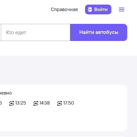
Справочная
Войти
Найти автобусы
Кто едет
невно
5
13:25
14:38
17:50