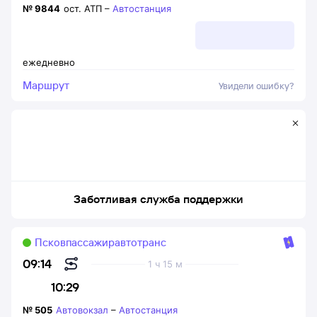
№
9844
ост. АТП
–
Автостанция
ежедневно
Маршрут
Увидели ошибку?
Заботливая служба поддержки
Псковпассажиравтотранс
09:14
1 ч 15 м
10:29
№
505
Автовокзал
–
Автостанция