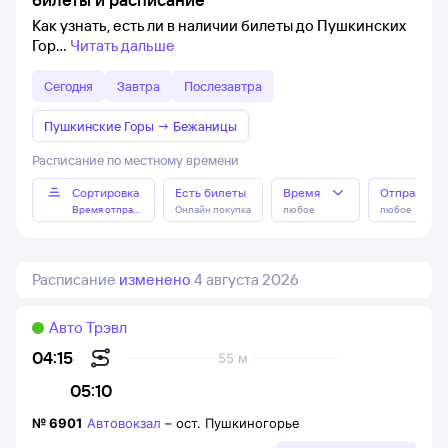
Как узнать, есть ли в наличии билеты до Пушкинских
Гор
Читать дальше
Сегодня
Завтра
Послезавтра
Пушкинские Горы
→
Бежаницы
Расписание по местному времени
Сортировка
Есть билеты
Время
Отправлен
Время отправления
Онлайн покупка
любое
любое
Расписание
изменено
4 августа 2026
Авто Трэвл
04:15
55 м
05:10
№
6901
Автовокзал
–
ост. Пушкиногорье