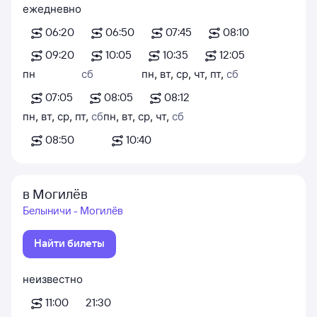
ежедневно
06:20
06:50
07:45
08:10
09:20
10:05
10:35
12:05
пн
сб
пн
,
вт
,
ср
,
чт
,
пт
,
сб
07:05
08:05
08:12
пн
,
вт
,
ср
,
пт
,
сб
пн
,
вт
,
ср
,
чт
,
сб
08:50
10:40
в Могилёв
Белыничи - Могилёв
Найти билеты
неизвестно
11:00
21:30