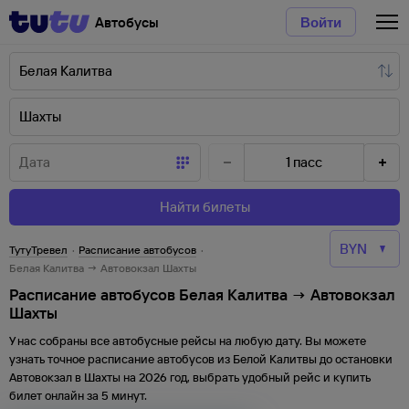
Автобусы
Войти
1
пасс
Найти билеты
ТутуТревел
·
Расписание автобусов
·
Белая Калитва → Автовокзал Шахты
Расписание автобусов Белая Калитва → Автовокзал
Шахты
У нас собраны все автобусные рейсы на любую дату. Вы можете
узнать точное расписание автобусов из
Белой Калитвы
до
остановки
Автовокзал
в
Шахты
на
2026
год, выбрать удобный рейс и купить
билет онлайн за 5 минут.