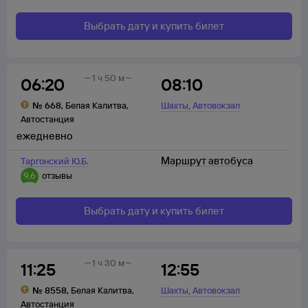
Выбрать дату и купить билет
1 ч 50 м
06:20
08:10
,
№
668
,
Белая Калитва
,
Шахты
Автовокзал
Автостанция
ежедневно
Маршрут автобуса
Таргонский Ю.Б.
9,6
отзывы
Выбрать дату и купить билет
1 ч 30 м
11:25
12:55
,
№
8558
,
Белая Калитва
,
Шахты
Автовокзал
Автостанция