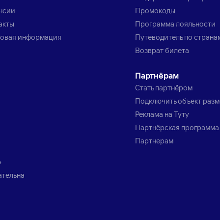
нсии
Промокоды
акты
Программа лояльности
овая информация
Путеводитель по страна
Возврат билета
Партнёрам
Стать партнёром
Подключить объект раз
Реклама на Туту
Партнёрская программа
Партнерам
»
ательна