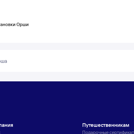
становки Орши
рша
пания
Путешественникам
с
Подарочные сертифика