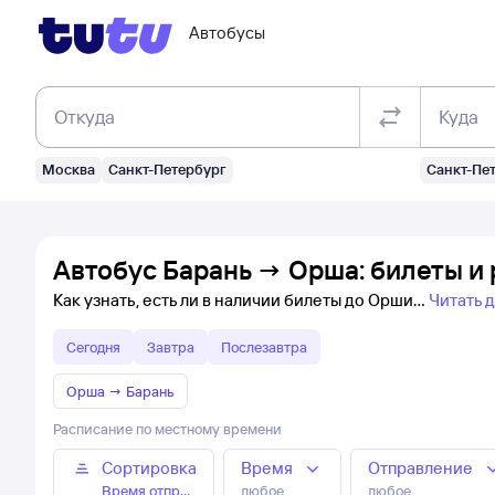
Автобусы
Откуда
Куда
Москва
Санкт-Петербург
Санкт-Пе
Автобус Барань → Орша: билеты и
Как узнать, есть ли в наличии билеты до Орши
Читать 
Сегодня
Завтра
Послезавтра
Орша
→
Барань
Расписание по местному времени
Сортировка
Время
Отправление
Время отправления
любое
любое