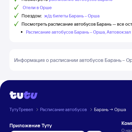
Отели в Орше
Поездом:
ж/д билеты Барань – Орша
Посмотреть расписание автобусов Барань — все о
Расписание автобусов Барань – Орша, Автовокзал
Информация о расписании автобусов Барань – О
ТутуТревел
Расписание автобусов
Барань → Орша
Ком
Приложение Туту
О на