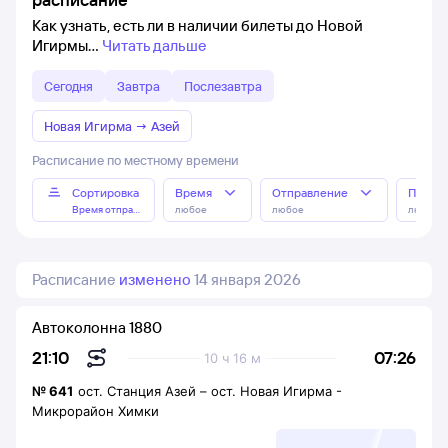
Как узнать, есть ли в наличии билеты до Новой
Игирмы
Читать дальше
Сегодня
Завтра
Послезавтра
Новая Игирма
→
Азей
Расписание по местному времени
Сортировка
Время
Отправление
Прибы
Время отправления
любое
любое
любое
Расписание
изменено
14 января 2026
Автоколонна 1880
07:26
21:10
10 ч 16 м
№
641
ост. Станция Азей
–
ост. Новая Игирма -
Микрорайон Химки