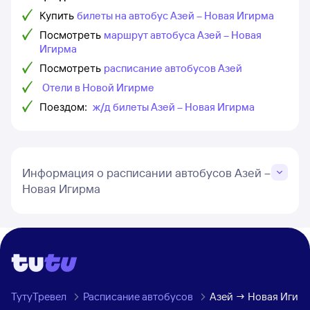
Купить
билеты на автобус Азей – Новая Игирма
Посмотреть
маршрут автобуса Азей – Новая
Игирма
Посмотреть
расписание автобусов Азей
Отели в Новой Игирме
Поездом:
ж/д билеты Азей – Новая Игирма
Информация о расписании автобусов Азей –
Новая Игирма
ТутуТревел
Расписание автобусов
Азей → Новая Игир