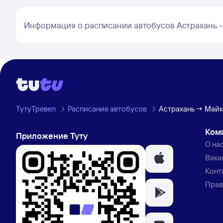
Информация о расписании автобусов Астрахань 
ТутуТревел
Расписание автобусов
Астрахань → Май
Ком
Приложение Туту
О на
Вака
Конт
Прав