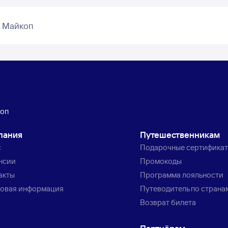
– Майкоп
коп
пания
Путешественникам
с
Подарочные сертифика
нсии
Промокоды
акты
Программа лояльности
овая информация
Путеводитель по страна
Возврат билета