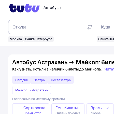
Автобусы
Откуда
Куда
Москва
Санкт-Петербург
Санкт-Пе
Автобус Астрахань → Майкоп: бил
Как узнать, есть ли в наличии билеты до Майкопа
Чита
Сегодня
Завтра
Послезавтра
Майкоп
→
Астрахань
Расписание по местному времени
Сортировка
Есть билеты
Время
Время отправления
Онлайн покупка
любое