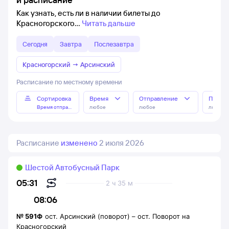
Как узнать, есть ли в наличии билеты до
Красногорского
Читать дальше
Сегодня
Завтра
Послезавтра
Красногорский
→
Арсинский
Расписание по местному времени
Сортировка
Время
Отправление
Прибы
Время отправления
любое
любое
любое
Расписание
изменено
2 июля 2026
Шестой Автобусный Парк
05:31
2 ч 35 м
08:06
№
591Ф
ост. Арсинский (поворот)
–
ост. Поворот на
Красногорский