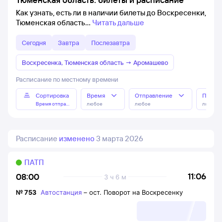
Как узнать, есть ли в наличии билеты до Воскресенки,
Тюменская область
Читать дальше
Сегодня
Завтра
Послезавтра
Воскресенка, Тюменская область
→
Аромашево
Расписание по местному времени
Сортировка
Время
Отправление
Прибы
Время отправления
любое
любое
любое
Расписание
изменено
3 марта 2026
ПАТП
11:06
08:00
3 ч 6 м
№
753
Автостанция
–
ост. Поворот на Воскресенку