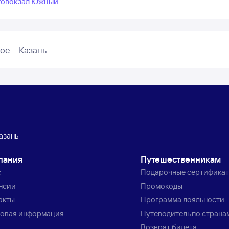
втовокзал Южный
ое – Казань
азань
пания
Путешественникам
с
Подарочные сертифика
нсии
Промокоды
акты
Программа лояльности
овая информация
Путеводитель по страна
Возврат билета