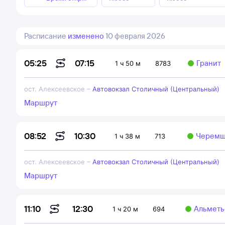
Расписание
изменено
10 февраля 2026
07:15
05:25
Гранит
1 ч 50 м
8783
ост. Алексеевское
–
Автовокзал Столичный (Центральный)
Маршрут
10:30
08:52
Черемш
1 ч 38 м
713
ост. Алексеевское
–
Автовокзал Столичный (Центральный)
Маршрут
12:30
11:10
Альметь
1 ч 20 м
694