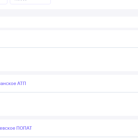
анское АТП
евское ПОПАТ