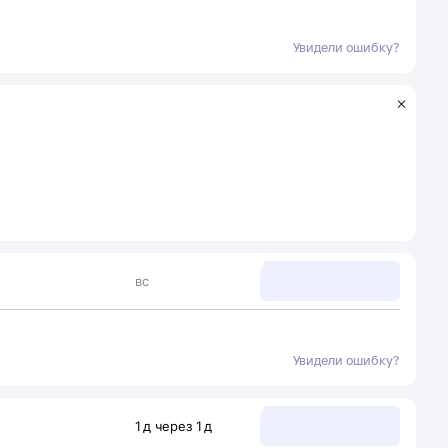
Увидели ошибку?
вс
Увидели ошибку?
1
д
через
1
д