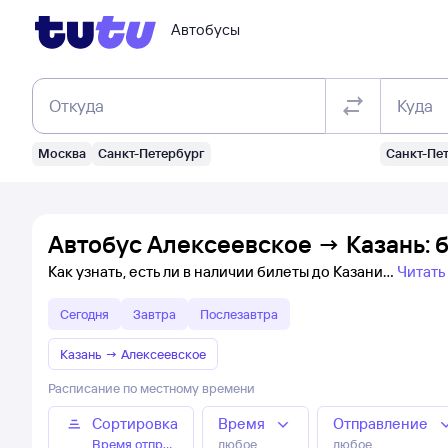
Автобусы
Откуда
Куда
Москва
Санкт-Петербург
Санкт-Пе
Автобус Алексеевское → Казань: 
Как узнать, есть ли в наличии билеты до Казани
Читать
Сегодня
Завтра
Послезавтра
Казань
→
Алексеевское
Расписание по местному времени
Сортировка
Время
Отправление
Время отправления
любое
любое