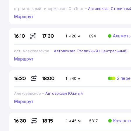
строительный гипермаркет ОптТорг
–
Автовокзал Столичны
Маршрут
17:30
16:10
Альметь
1 ч 20 м
694
ост. Алексеевское
–
Автовокзал Столичный (Центральный)
Маршрут
18:00
16:20
2 пере
1 ч 40 м
Алексеевское
–
Автовокзал Южный
Маршрут
18:15
16:30
Казанск
1 ч 45 м
5317