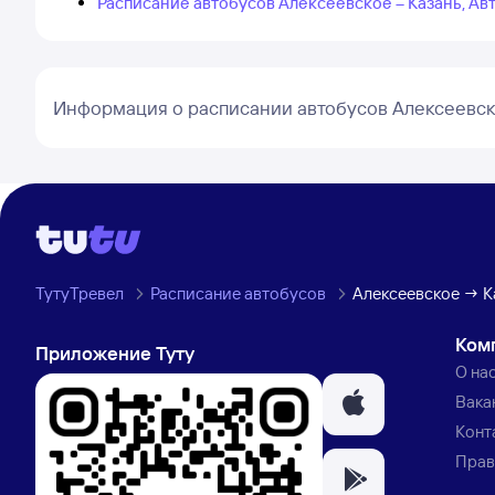
Расписание автобусов Алексеевское – Казань, А
Информация о расписании автобусов Алексеевск
ТутуТревел
Расписание автобусов
Алексеевское → К
Ком
Приложение Туту
О на
Вака
Конт
Прав