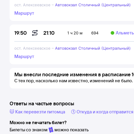
ост. Алексеевское
–
Автовокзал Столичный (Центральный)
Маршрут
21:10
19:50
Альмет
1 ч 20 м
694
ост. Алексеевское
–
Автовокзал Столичный (Центральный)
Маршрут
Мы внесли последние изменения в расписание 1
С тех пор, насколько нам известно, изменений не было.
Ответы на частые вопросы
🐱 Как перевезти питомца
🕔 Откуда и когда отправится
Можно не печатать билет?
Билеты со знаком
можно показать