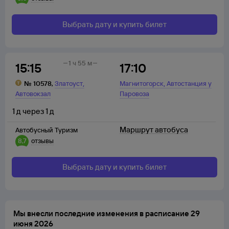
Выбрать дату и купить билет
1 ч 55 м
15:15
17:10
,
,
№
10578
,
Златоуст
Магнитогорск
Автостанция у
Автовокзал
Паровоза
1
д
через
1
д
Маршрут автобуса
Автобусный Туризм
8,7
отзывы
Выбрать дату и купить билет
Мы внесли последние изменения в расписание 29
июня 2026