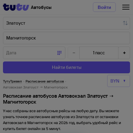
Автобусы
Войти
1
пасс
Найти билеты
ТутуТревел
·
Расписание автобусов
·
Автовокзал Златоуст → Магнитогорск
Расписание автобусов Автовокзал Златоуст →
Магнитогорск
У нас собраны все автобусные рейсы на любую дату. Вы можете
узнать точное расписание автобусов из
Златоуста
от
остановки
Автовокзал
в
Магнитогорск
на
2026
год, выбрать удобный рейс и
купить билет онлайн за 5 минут.