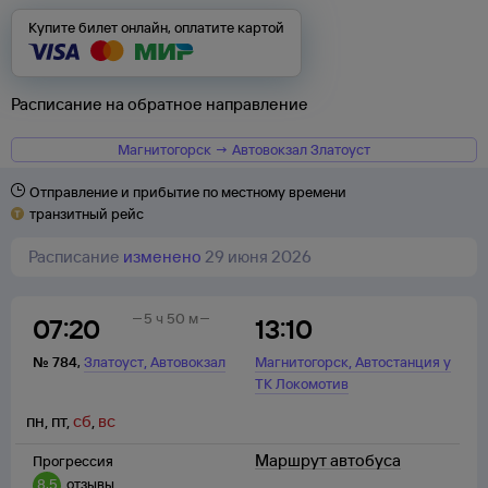
Купите билет онлайн, оплатите картой
Расписание на обратное направление
Магнитогорск → Автовокзал Златоуст
Отправление и прибытие по местному времени
транзитный рейс
Расписание
изменено
29 июня 2026
5 ч 50 м
07:20
13:10
,
,
№
784
,
Златоуст
Автовокзал
Магнитогорск
Автостанция у
ТК Локомотив
пн
,
пт
,
сб
,
вс
Маршрут автобуса
Прогрессия
8,5
отзывы