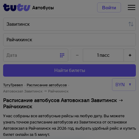
Автобусы
Войти
1
пасс
Найти билеты
ТутуТревел
·
Расписание автобусов
·
Автовокзал Завитинск → Райчихинск
Расписание автобусов Автовокзал Завитинск →
Райчихинск
У нас собраны все автобусные рейсы на любую дату. Вы можете
узнать точное расписание автобусов из
Завитинска
от
остановки
Автовокзал
в
Райчихинск
на
2026
год, выбрать удобный рейс и купить
билет онлайн за 5 минут.