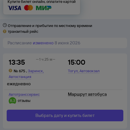
Купите билет онлайн, оплатите картой
Отправление и прибытие по местному времени
транзитный рейс
Расписание
изменено
8 июня 2026
1 ч 25 м
13:35
15:00
,
,
№
675
,
Заринск
Тогул
Автовокзал
Автостанция
ежедневно
Маршрут автобуса
Автотранссервис
8,3
отзывы
Выбрать дату и купить билет