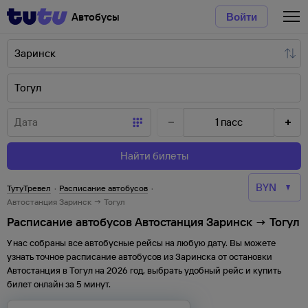
Автобусы
Войти
1
пасс
Найти билеты
ТутуТревел
·
Расписание автобусов
·
Автостанция Заринск → Тогул
Расписание автобусов Автостанция Заринск → Тогул
У нас собраны все автобусные рейсы на любую дату. Вы можете
узнать точное расписание автобусов из
Заринска
от
остановки
Автостанция
в
Тогул
на
2026
год, выбрать удобный рейс и купить
билет онлайн за 5 минут.