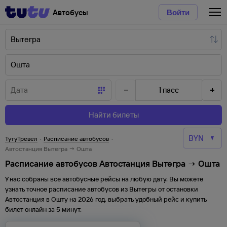
Автобусы
Войти
1
пасс
Найти билеты
ТутуТревел
·
Расписание автобусов
·
Автостанция Вытегра → Ошта
Расписание автобусов Автостанция Вытегра → Ошта
У нас собраны все автобусные рейсы на любую дату. Вы можете
узнать точное расписание автобусов из
Вытегры
от
остановки
Автостанция
в
Ошту
на
2026
год, выбрать удобный рейс и купить
билет онлайн за 5 минут.