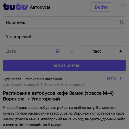
Автобусы
Войти
1
пасс
Найти билеты
ТутуТревел
·
Расписание автобусов
·
кафе Замок (трасса М-4) Воронеж → Углегорский
Расписание автобусов кафе Замок (трасса М-4)
Воронеж → Углегорский
У нас собраны все автобусные рейсы на любую дату. Вы можете
узнать точное расписание автобусов из
Воронежа
от
остановки
кафе
Замок (трасса М-4)
в
Углегорский
на
2026
год, выбрать удобный рейс
и купить билет онлайн за 5 минут.