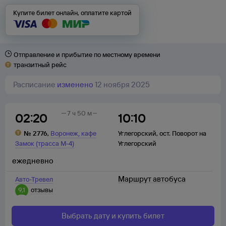
Купите билет онлайн, оплатите картой
Отправление и прибытие по местному времени
транзитный рейс
Расписание
изменено
12 ноября 2025
7 ч 50 м
02:20
10:10
,
№
2776
,
Воронеж
кафе
Углегорский
,
ост. Поворот на
Замок (трасса М-4)
Углегорский
ежедневно
Маршрут автобуса
Авто-Тревел
9,1
отзывы
Выбрать дату и купить билет