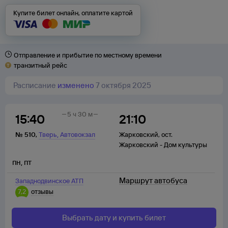
Купите билет онлайн, оплатите картой
Отправление и прибытие по местному времени
транзитный рейс
Расписание
изменено
7 октября 2025
5 ч 30 м
15:40
21:10
,
№
510
,
Тверь
Автовокзал
Жарковский
,
ост.
Жарковский - Дом культуры
пн
,
пт
Маршрут автобуса
Западнодвинское АТП
7,2
отзывы
Выбрать дату и купить билет