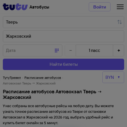
Автобусы
Войти
1
пасс
Найти билеты
ТутуТревел
·
Расписание автобусов
·
Автовокзал Тверь → Жарковский
Расписание автобусов Автовокзал Тверь →
Жарковский
У нас собраны все автобусные рейсы на любую дату. Вы можете
узнать точное расписание автобусов из
Твери
от
остановки
Автовокзал
в
Жарковский
на
2026
год, выбрать удобный рейс и
купить билет онлайн за 5 минут.