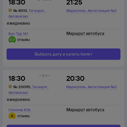
18:30
21:25
,
,
№
8013
,
Таганрог
Мариуполь
Автостанция №2
Автовокзал
ежедневно
Маршрут автобуса
Бус-Тур 161
8,9
отзывы
Выбрать дату и купить билет
2 ч
18:30
20:30
,
,
№
20095
,
Таганрог
Мариуполь
Автостанция №2
Автовокзал
ежедневно
Маршрут автобуса
Соколов Ю.В.
6
отзывы