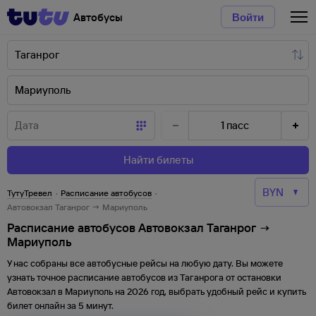
Автобусы
Войти
1
пасс
Найти билеты
ТутуТревел
·
Расписание автобусов
·
Автовокзал Таганрог → Мариуполь
Расписание автобусов Автовокзал Таганрог →
Мариуполь
У нас собраны все автобусные рейсы на любую дату. Вы можете
узнать точное расписание автобусов из
Таганрога
от
остановки
Автовокзал
в
Мариуполь
на
2026
год, выбрать удобный рейс и купить
билет онлайн за 5 минут.