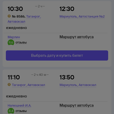
2 ч
10:30
12:30
,
,
№
8586
,
Таганрог
Мариуполь
Автостанция №2
Автовокзал
ежедневно
Маршрут автобуса
Марлин
9,6
отзывы
Выбрать дату и купить билет
2 ч 40 м
11:10
13:50
,
,
Таганрог
Автовокзал
Мариуполь
Автовокзал
ежедневно
Маршрут автобуса
Налюшний И.А.
8,4
отзывы