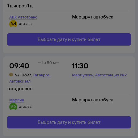
1
д
через
1
д
Маршрут автобуса
АДК Автотранс
6,4
отзывы
Выбрать дату и купить билет
1 ч 50 м
09:40
11:30
,
,
№
10697
,
Таганрог
Мариуполь
Автостанция №2
Автовокзал
ежедневно
Маршрут автобуса
Марлин
9,6
отзывы
Выбрать дату и купить билет