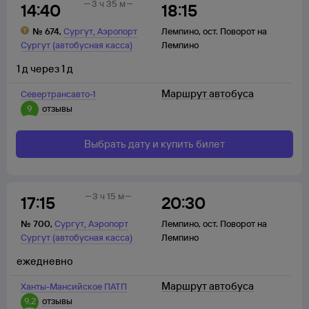
3 ч 35 м
14:40
18:15
,
№
674
,
Сургут
Аэропорт
Лемпино
,
ост. Поворот на
Сургут (автобусная касса)
Лемпино
1
д
через
1
д
Маршрут автобуса
Севертрансавто-1
9
отзывы
Выбрать дату и купить билет
3 ч 15 м
17:15
20:30
,
№
700
,
Сургут
Аэропорт
Лемпино
,
ост. Поворот на
Сургут (автобусная касса)
Лемпино
ежедневно
Маршрут автобуса
Ханты-Мансийское ПАТП
9,2
отзывы