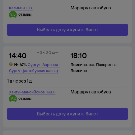
Маршрут автобуса
Калинин С.В.
9,5
отзывы
Выбрать дату и купить билет
3 ч 30 м
14:40
18:10
,
№
674
,
Сургут
Аэропорт
Лемпино
,
ост. Поворот на
Сургут (автобусная касса)
Лемпино
1
д
через
1
д
Маршрут автобуса
Ханты-Мансийское ПАТП
9,2
отзывы
Выбрать дату и купить билет