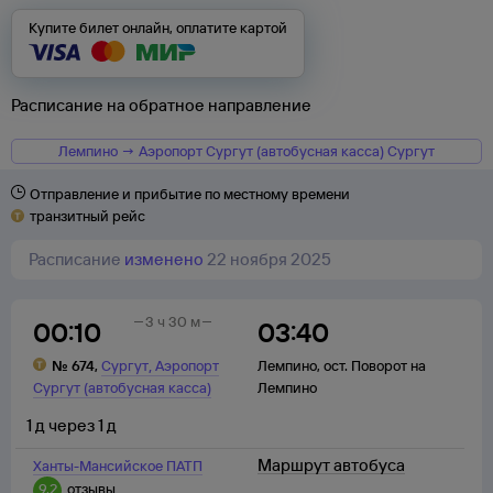
Купите билет онлайн, оплатите картой
Расписание на обратное направление
Лемпино → Аэропорт Сургут (автобусная касса) Сургут
Отправление и прибытие по местному времени
транзитный рейс
Расписание
изменено
22 ноября 2025
3 ч 30 м
00:10
03:40
,
№
674
,
Сургут
Аэропорт
Лемпино
,
ост. Поворот на
Сургут (автобусная касса)
Лемпино
1
д
через
1
д
Маршрут автобуса
Ханты-Мансийское ПАТП
9,2
отзывы