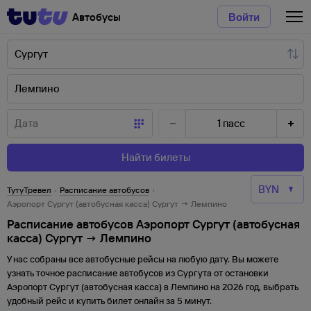
Автобусы
Войти
1
пасс
Найти билеты
ТутуТревел
·
Расписание автобусов
·
Аэропорт Сургут (автобусная касса) Сургут → Лемпино
Расписание автобусов Аэропорт Сургут (автобусная
касса) Сургут → Лемпино
У нас собраны все автобусные рейсы на любую дату. Вы можете
узнать точное расписание автобусов из
Сургута
от
остановки
Аэропорт Сургут (автобусная касса)
в
Лемпино
на
2026
год, выбрать
удобный рейс и купить билет онлайн за 5 минут.