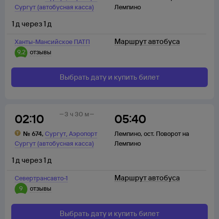
Сургут (автобусная касса)
Лемпино
1
д
через
1
д
Маршрут автобуса
Ханты-Мансийское ПАТП
9,2
отзывы
Выбрать дату и купить билет
3 ч 30 м
02:10
05:40
,
№
674
,
Сургут
Аэропорт
Лемпино
,
ост. Поворот на
Сургут (автобусная касса)
Лемпино
1
д
через
1
д
Маршрут автобуса
Севертрансавто-1
9
отзывы
Выбрать дату и купить билет