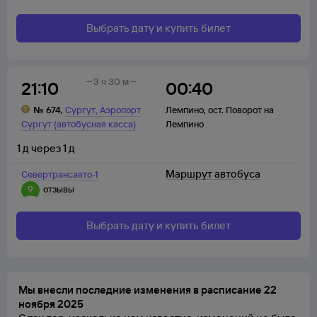
Выбрать дату и купить билет
3 ч 30 м
21:10
00:40
,
№
674
,
Сургут
Аэропорт
Лемпино
,
ост. Поворот на
Сургут (автобусная касса)
Лемпино
1
д
через
1
д
Маршрут автобуса
Севертрансавто-1
9
отзывы
Выбрать дату и купить билет
Мы внесли последние изменения в расписание 22
ноября 2025