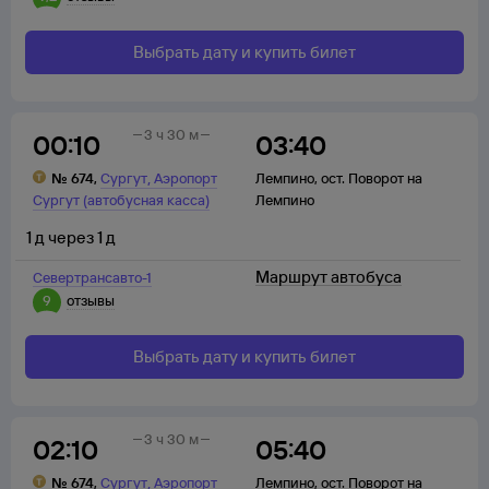
Выбрать дату и купить билет
3 ч 30 м
00:10
03:40
,
№
674
,
Сургут
Аэропорт
Лемпино
,
ост. Поворот на
Сургут (автобусная касса)
Лемпино
1
д
через
1
д
Маршрут автобуса
Севертрансавто-1
9
отзывы
Выбрать дату и купить билет
3 ч 30 м
02:10
05:40
,
№
674
,
Сургут
Аэропорт
Лемпино
,
ост. Поворот на