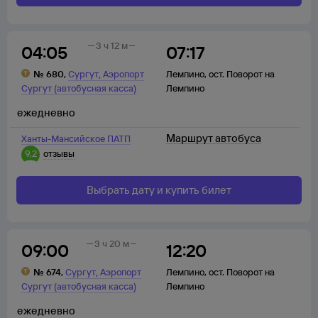
3 ч 12 м
04:05
07:17
,
№
680
,
Сургут
Аэропорт
Лемпино
,
ост. Поворот на
Сургут (автобусная касса)
Лемпино
ежедневно
Маршрут автобуса
Ханты-Мансийское ПАТП
9,2
отзывы
Выбрать дату и купить билет
3 ч 20 м
09:00
12:20
,
№
674
,
Сургут
Аэропорт
Лемпино
,
ост. Поворот на
Сургут (автобусная касса)
Лемпино
ежедневно